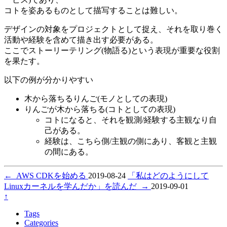
コトを姿あるものとして描写することは難しい。
デザインの対象をプロジェクトとして捉え、それを取り巻く
活動や経験を含めて描き出す必要がある。
ここでストーリーテリング(物語る)という表現が重要な役割
を果たす。
以下の例が分かりやすい
木から落ちるりんご(モノとしての表現)
りんごが木から落ちる(コトとしての表現)
コトになると、それを観測/経験する主観なり自
己がある。
経験は、こちら側/主観の側にあり、客観と主観
の間にある。
←
AWS CDKを始める
2019-08-24
「私はどのようにして
Linuxカーネルを学んだか」を読んだ
→
2019-09-01
↑
Tags
Categories