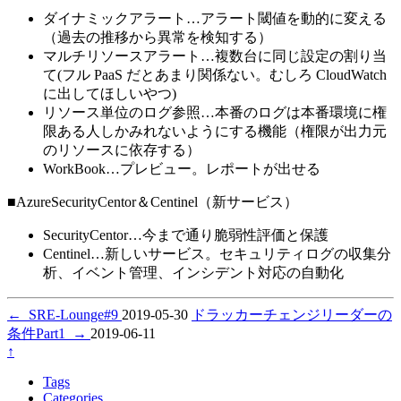
ダイナミックアラート…アラート閾値を動的に変える
（過去の推移から異常を検知する）
マルチリソースアラート…複数台に同じ設定の割り当
て(フル PaaS だとあまり関係ない。むしろ CloudWatch
に出してほしいやつ)
リソース単位のログ参照…本番のログは本番環境に権
限ある人しかみれないようにする機能（権限が出力元
のリソースに依存する）
WorkBook…プレビュー。レポートが出せる
■AzureSecurityCentor＆Centinel（新サービス）
SecurityCentor…今まで通り脆弱性評価と保護
Centinel…新しいサービス。セキュリティログの収集分
析、イベント管理、インシデント対応の自動化
←
SRE-Lounge#9
2019-05-30
ドラッカーチェンジリーダーの
条件Part1
→
2019-06-11
↑
Tags
Categories