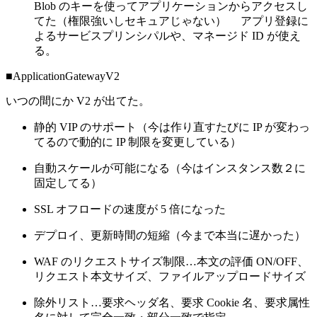
Blob のキーを使ってアプリケーションからアクセスし
てた（権限強いしセキュアじゃない） アプリ登録に
よるサービスプリンシパルや、マネージド ID が使え
る。
■ApplicationGatewayV2
いつの間にか V2 が出てた。
静的 VIP のサポート（今は作り直すたびに IP が変わっ
てるので動的に IP 制限を変更している）
自動スケールが可能になる（今はインスタンス数２に
固定してる）
SSL オフロードの速度が 5 倍になった
デプロイ、更新時間の短縮（今まで本当に遅かった）
WAF のリクエストサイズ制限…本文の評価 ON/OFF、
リクエスト本文サイズ、ファイルアップロードサイズ
除外リスト…要求ヘッダ名、要求 Cookie 名、要求属性