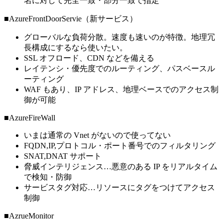
名に対して完全一致・部分一致で指定
■AzureFrontDoorServie（新サービス）
グローバルな負荷分散。速度も速いのが特徴。地理冗
長構成にするなら使いたい。
SSL オフロード、CDN などを備える
レイテンシ・優先度でのルーティング、パスベースル
ーティング
WAF もあり、IP アドレス、地理ベースでのアクセス制
御が可能
■AzureFireWall
いまは通常の Vnet がないので使ってない
FQDN,IP,プロトコル・ポート番号でのフィルタリング
SNAT,DNAT サポート
脅威インテリジェンス…悪意のある IP をリアルタイム
で検知・防御
サービスタグ対応…リソースにタグをつけてアクセス
制御
■AzrueMonitor