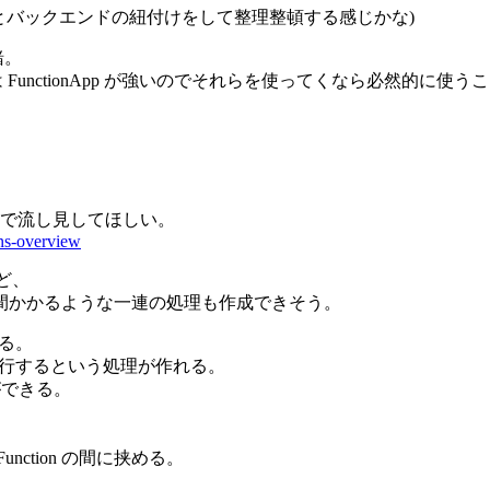
ンドとバックエンドの紐付けをして整理整頓する感じかな)
緒。
FunctionApp が強いのでそれらを使ってくなら必然的に使
ので流し見してほしい。
ons-overview
けど、
間かかるような一連の処理も作成できそう。
る。
を実行するという処理が作れる。
ができる。
nction の間に挟める。