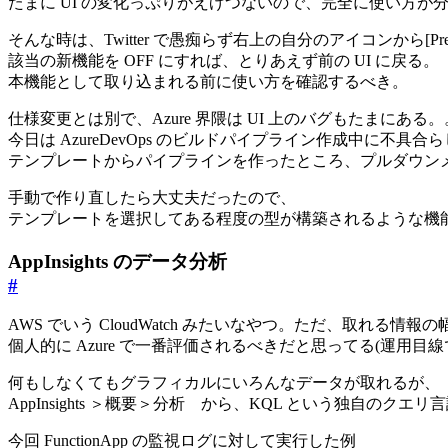
たまに UI の変化っぷりがえげつないので、完全に使い方が
そんな時は、Twitter で愚痴らず右上の自分のアイコンから[Previe
該当の新機能を OFF にすれば、とりあえず前の UI に戻る。
本機能として取り込まれる前に使い方を確認するべき。
仕様変更とは別で、Azure 界隈は UI 上のバグもたまにある。
今日は AzureDevOps のビルドパイプライン作成中に不具
テンプレートからパイプラインを作ったところ、プルダウン
手動で作り直したら大丈夫だったので、
テンプレートを選択してある程度の型が構築されるような機
AppInsights のデータ分析
#
AWS でいう CloudWatch みたいなやつ。ただ、取れる情
個人的に Azure で一番評価されるべきだと思ってる(運用目
何もしなくてもグラフィカルにいろんなデータが取れるが、
AppInsights ＞概要＞分析 から、KQL という独自の
今回 FunctionApp の監視ログに対して実行した例