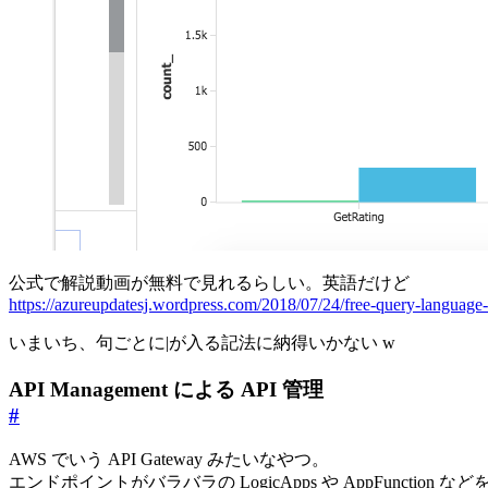
公式で解説動画が無料で見れるらしい。英語だけど
https://azureupdatesj.wordpress.com/2018/07/24/free-query-language-c
いまいち、句ごとに|が入る記法に納得いかない w
API Management による API 管理
#
AWS でいう API Gateway みたいなやつ。
エンドポイントがバラバラの LogicApps や AppFunction など