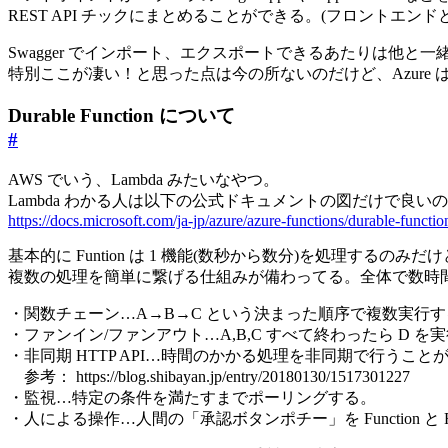
REST API チックにまとめることができる。(フロントエ
Swagger でインポート、エクスポートできるあたりは他と一
特別ここが凄い！と思った点は今の所ないのだけど、Azure は 
Durable Function について
#
AWS でいう、Lambda みたいなやつ。
Lambda わかる人は以下の公式ドキュメントの図だけで良い
https://docs.microsoft.com/ja-jp/azure/azure-functions/durable-functi
基本的に Funtion は 1 機能(数秒から数分)を処理するのみだ
複数の処理を簡単に繋げる仕組みが備わってる。全体で数時
・関数チェーン…A→B→C という決まった順序で複数実行す
・ファンイン/ファンアウト…A,B,C すべて終わったら D 
・非同期 HTTP API…時間のかかる処理を非同期で行うこと
参考： https://blog.shibayan.jp/entry/20180130/1517301227
・監視…特定の条件を満たすまでポーリングする。
・人による操作…人間の「承認ボタンポチー」を Function と Fu