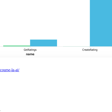
ourse-la-ai/
を