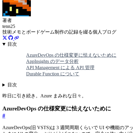
著者
tenn25
技術メモとボードゲーム制作の記録を綴る個人ブログ
目次
AzureDevOps の仕様変更に怯えないために
AppInsights のデータ分析
API Management による API 管理
Durable Function について
目次
昨日に引き続き。Azure まみれな日々。
AzureDevOps の仕様変更に怯えないために
#
AzureDevOps(旧 VSTS)は 3 週間周期くらいで UI や機