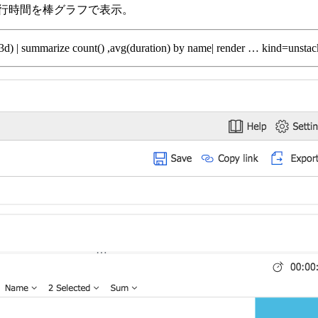
平均実行時間を棒グラフで表示。
o(3d) | summarize count() ,avg(duration) by name| render … kind=unsta