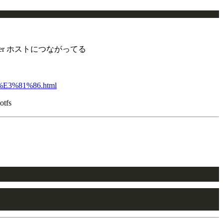
cker ホストにつながってる
B%E3%81%86.html
otfs