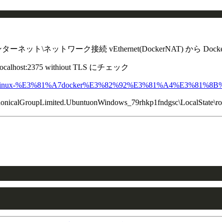
\ネットワーク接続 vEthernet(DockerNAT) から Do
/localhost:2375 withiout TLS にチェック
ystem_for_linux-%E3%81%A7docker%E3%82%92%E3%81%A4%E3%81%8
calGroupLimited.UbuntuonWindows_79rhkp1fndgsc\LocalState\ro