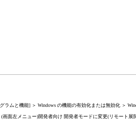
] ＞ Windows の機能の有効化または無効化 ＞ Windows Su
左メニュー)開発者向け 開発者モードに変更(リモート展開と Wind